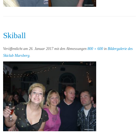
Skiball
Veröffentlicht am
26. Januar 2017
mit den Abmessungen
800 × 600
in
Bildergalerie des
Skiclub Marsberg
.