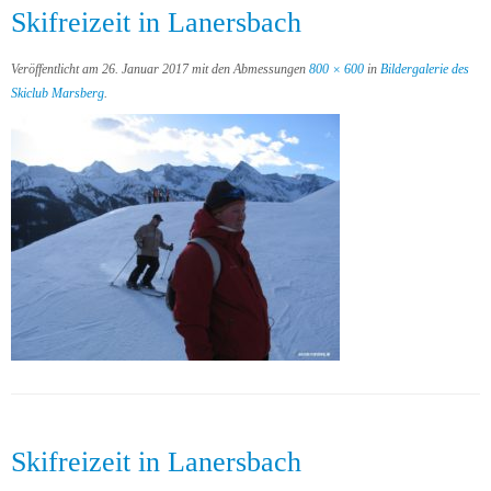
Skifreizeit in Lanersbach
Veröffentlicht am
26. Januar 2017
mit den Abmessungen
800 × 600
in
Bildergalerie des
Skiclub Marsberg
.
Skifreizeit in Lanersbach