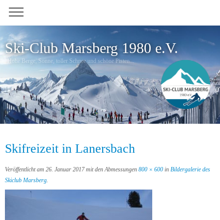
Zum
Inhalt
springen
Ski-Club Marsberg 1980 e.V.
Hohe Berge, Sonne, toller Schnee und schöne Pisten...
Apres-Ski und Hüttengaudi...
Skifreizeit in Lanersbach
Veröffentlicht am
26. Januar 2017
mit den Abmessungen
800 × 600
in
Bildergalerie des
Skiclub Marsberg
.