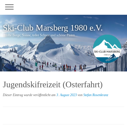
Zum
Inhalt
springen
Ski-Club Marsberg 1980 e.V.
Hohe Berge, Sonne, toller Schnee und schöne Pisten...
Jugendskifreizeit (Osterfahrt)
Dieser Eintrag wurde veröffentlicht am
3. August 2023
von
Stefan Rosenkranz